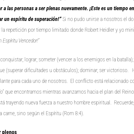
r a las personas a ser plenas nuevamente. ¡Este es un tiempo en
r un espíritu de superación!”
Si no pudo unirse a nosotros el d
 la repetición por tiempo limitado donde Robert Heidler y yo mi
n Espíritu Vencedor!”
 conquistar; lograr; someter (vencer a los enemigos en la batalla);
ue (superar dificultades u obstáculos); dominar; ser victorioso
elante para cada uno de nosotros. El conflicto está relacionado co
io
” que encontramos mientras avanzamos hacia el plan del Reino
está trayendo nueva fuerza a nuestro hombre espiritual. Recuer
a carne, sino según el Espíritu (Rom 8:4).
r plenos