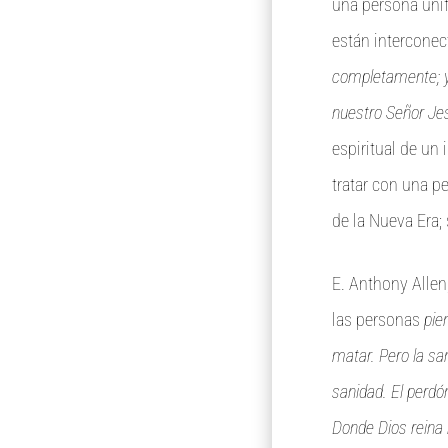
una persona unif
están interconec
completamente; y 
nuestro Señor Je
espiritual de un 
tratar con una p
de la Nueva Era; 
E. Anthony Allen,
las personas
pie
matar. Pero la sa
sanidad. El perdón
Donde Dios reina h