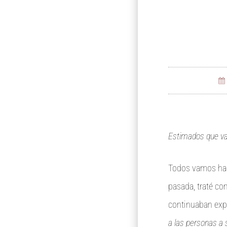
Estimados que va
Todos vamos hac
pasada, traté c
continuaban expe
a las personas a 