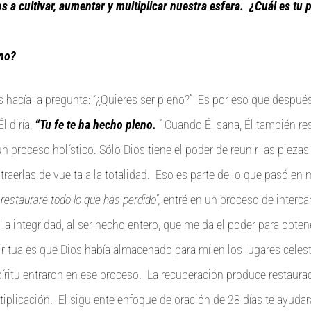
 a cultivar, aumentar y multiplicar nuestra esfera. ¿Cuál es tu p
eno?
hacía la pregunta: “¿Quieres ser pleno?” Es por eso que despué
l diría,
“Tu fe te ha hecho pleno.
” Cuando Él sana, Él también res
n proceso holístico. Sólo Dios tiene el poder de reunir las pieza
 traerlas de vuelta a la totalidad. Eso es parte de lo que pasó en
restauraré todo lo que has perdido”,
entré en un proceso de interca
la integridad, al ser hecho entero, que me da el poder para obten
rituales que Dios había almacenado para mí en los lugares celest
íritu entraron en ese proceso. La recuperación produce restauraci
iplicación. El siguiente enfoque de oración de 28 días te ayudar