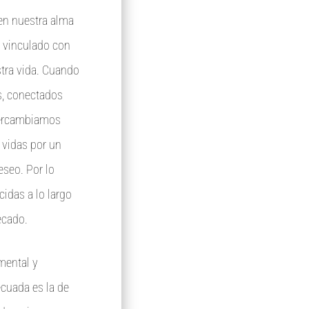
en nuestra alma
á vinculado con
stra vida. Cuando
s, conectados
ntercambiamos
 vidas por un
seo. Por lo
cidas a lo largo
ecado.
mental y
ecuada es la de