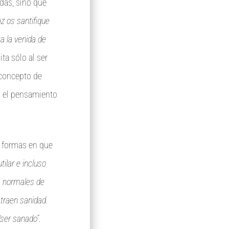
das, sino que
z os santifique
a la venida de
ta sólo al ser
l concepto de
en el pensamiento
s formas en que
ilar e incluso
s normales de
n traen sanidad.
“ser sanado”.