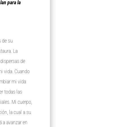
lan para la
s de su
taura. La
s dispersas de
 mi vida. Cuando
mbiar mi vida
er todas las
iales. Mi cuerpo,
ón, la cual a su
á a avanzar en