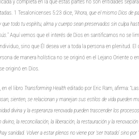
icada y completa en la que estas partes no son entidades separa
tadas. 1 Tesalonicenses 5:23 dice,
“Ahora, que el mismo Dios de pa
que todo tu espíritu, alma y cuerpo sean preservados sin culpa hast
sús.
” Aquí vemos que el interés de Dios en santificarnos no se limi
individuo, sino que Él desea ver a toda la persona en plenitud. E
ersona de manera holística no se originó en el Lejano Oriente o 
se originó en Dios.
 en el libro
Transforming Health
editado por Eric Ram, afirma: “La
nsan, sienten, se relacionan y manejan sus estilos de vida pueden mut
nidad divina y la esperanza renovada pueden trascender los proceso
 divino, la reconciliación, la liberación, la restauración y la renovació
ay sanidad. Volver a estar plenos no viene por ‘ser tratado’ sino por 