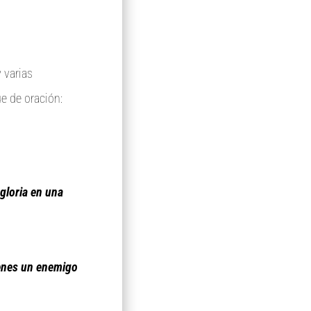
 varias
e de oración:
 gloria en una
ienes un enemigo