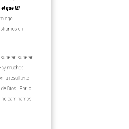
 el que Mi
omingo,
nistramos en
 superar; superar;
. Hay muchos
n la resultante
 de Dios. Por lo
de, no caminamos