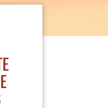
TE
E
8