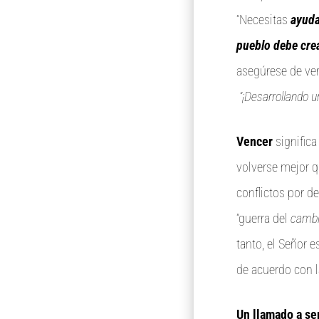
“Necesitas
ayuda
pueblo debe crea
asegúrese de ver
“¡Desarrollando u
Vencer
significa
volverse mejor q
conflictos por d
“guerra del
camb
tanto, el Señor 
de acuerdo con l
Un llamado a se