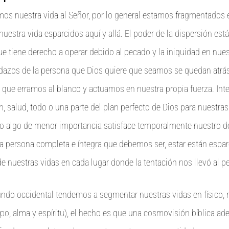
os nuestra vida al Señor, por lo general estamos fragmentados 
uestra vida esparcidos aquí y allá. El poder de la dispersión est
e tiene derecho a operar debido al pecado y la iniquidad en nue
dazos de la persona que Dios quiere que seamos se quedan atrá
 que erramos al blanco y actuamos en nuestra propia fuerza. I
n, salud, todo o una parte del plan perfecto de Dios para nuestras
algo de menor importancia satisface temporalmente nuestro de
 la persona completa e íntegra que debemos ser, estar están espar
e nuestras vidas en cada lugar donde la tentación nos llevó al p
ndo occidental tendemos a segmentar nuestras vidas en físico, 
erpo, alma y espíritu), el hecho es que una cosmovisión bíblica ad