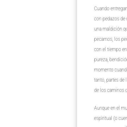
Cuando entregam
con pedazos de n
una maldición qu
pecamos, los pe
con el tiempo en
pureza, bendició
momento cuando 
tanto, partes de
de los caminos d
Aunque en el mu
espiritual (o cu