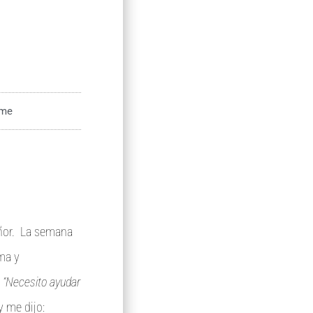
ome
ñor. La semana
ma y
:
“Necesito ayudar
y me dijo: